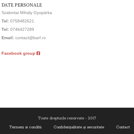
DATE PERSONALE
Szalontai Mihály Gyopárka
Tel:
0758482621
Tel:
0746427289
Email:
contact@barf.ro
Facebook group
Toate drepturile rezervate - 2017
Termeni si conditii
Confidenţialitate și securitate
Contact