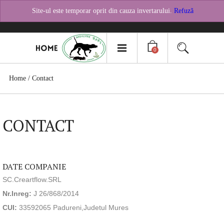
TEL:
0758482621
Pagina Facebook
Site-ul este temporar oprit din cauza invertarului.
Refuză
0
Home
/
Contact
CONTACT
DATE COMPANIE
SC.Creartflow.SRL
Nr.Inreg:
J 26/868/2014
CUI:
33592065 Padureni,Judetul Mures