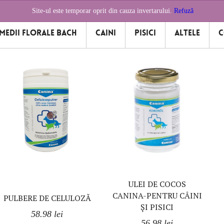
ook
Site-ul este temporar oprit din cauza invertarului.
Refuză
medii florale Bach
Caini
Pisici
Altele
C
wing all 4 results
ULEI DE COCOS
CANINA-PENTRU CÂINI
PULBERE DE CELULOZĂ
ȘI PISICI
58.98
lei
56.98
lei