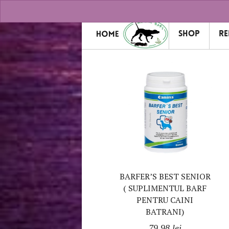
TEL:
0758482621
Pagina Faceb
Shop
Re
Filter products /
Geriatrie
/ Sho
BARFER’S BEST SENIOR
( SUPLIMENTUL BARF
PENTRU CAINI
BATRANI)
79.98
lei