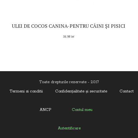
ULEI DE COCOS CANINA-PENTRU CÂINI ȘI PISICI
56.98
lei
Toate drepturile rezervate - 2017
Termeni si conditii
Confidenţialitate și securitate
Contact
ANCP
Contul meu
Autentificare