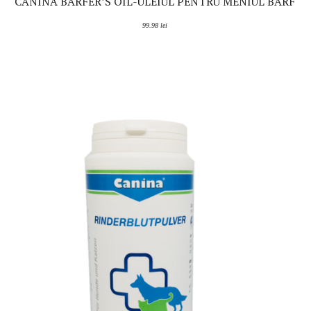
CANINA BARFER’S OIL-ULEIUL PENTRU MENIUL BARF
99.98
lei