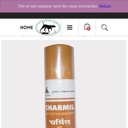
TEL:
0758482621
Pagina Facebook
Site-ul este temporar oprit din cauza invertarului.
Refuză
0
Filter products /
Pentru Pasari
/ Showing all 2 results